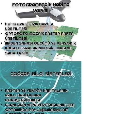
FOTOGRAMETRİK HARİTA
YAPIMI
FOTOGRAMETRİK HARİTA
ÜRETİLMESİ
ORTOFOTO MOZAİK RASTER PAFTA
ÜRETİLMESİ
MADEN SAHASI ÖLÇÜMÜ VE PERYODİK
KÜBAJ HESAPLARININ YAPILMASI VE
SAHA TAKİBİ
COĞRAFİ BİLGİ SİSTEMLERİ
RASTER VE VEKTÖR HARİTALARIN
AKILLI HARİTALARA
DÖNÜŞTÜRÜLMESİ
PLANLARIN VEYA VERİTABANININ WEB
ORTAMINDA PAYLAŞILMASINA AİT