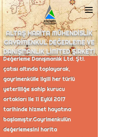
Hakkımızda
20 yıllı aşkın resmi ve özel
ALTAŞ HARİTA MÜHENDİSLİK
sektör tecrübelerini ALTAŞ
GAYRİMENKUL DEĞERLEME VE
Harita Mühendislik Gayrimenkul
DANIŞMANLIK LİMİTED ŞİRKETİ
Değerleme Danışmanlık Ltd. Şti.
çatısı altında toplayarak,
gayrimenkülle ilgili her türlü
yeterliliğe sahip kurucu
ortakları ile 11 Eylül 2017
tarihinde hizmet hayatına
başlamıştır.Gayrimenkulün
değerlemesini harita