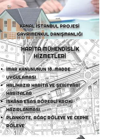
KANAL İSTANBUL PROJESİ
GAYRİMENKUL DANIŞMANLIĞI
HARİTA MÜHENDİSLİK
HİZMETLERİ
İMAR KANUNUNUN 18. MADDE
UYGULAMASI
HALİHAZIR HARİTA VE ŞERİTVARİ
HARİTALAR
İSKÂNA ESAS RÖPERLİ KROKİ
HAZIRLANMASI
PLANKOTE, AĞAÇ RÖLEVE VE CEPHE
RÖLEVE