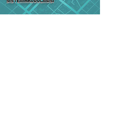
SİSTEMİNKURULMASI
Bize Ulaşın