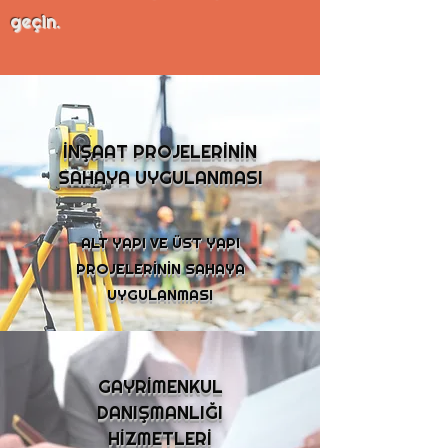
geçin.
TEVHİD VE PARSELASYON
İNŞAAT PROJELERİNİN
SAHAYA UYGULANMASI
ALT YAPI VE ÜST YAPI
PROJELERİNİN SAHAYA
UYGULANMASI
GAYRİMENKUL
DANIŞMANLIĞI
HİZMETLERİ