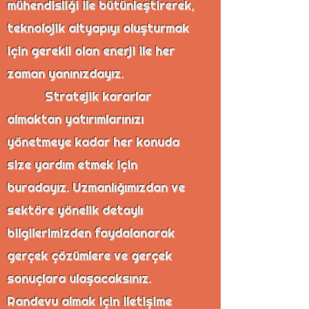
mühendisliği ile bütünleştirerek,
teknolojik altyapıyı oluşturmak
için gerekli olan enerji ile her
zaman yanınızdayız.
Stratejik kararlar
almaktan yatırımlarınızı
yönetmeye kadar her konuda
size yardım etmek için
buradayız. Uzmanlığımızdan ve
sektöre yönelik detaylı
bilgilerimizden faydalanarak
İMAR KANUNUNUN 15. VE
16. MADDE
gerçek çözümlere ve gerçek
UYGULAMALARI
sonuçlara ulaşacaksınız.
Randevu almak için iletişime
YOLA TERK, İHDAS, İFRAZ,