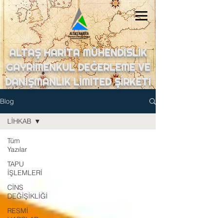
ALTAŞ HARİTA MÜHENDİSLİK
GAYRİMENKUL DEĞERLEME VE
DANIŞMANLIK LİMİTED ŞİRKETİ
Blog
LİHKAB
Tüm
Yazılar
TAPU
İŞLEMLERİ
CİNS
DEĞİŞİKLİĞİ
RESMİ